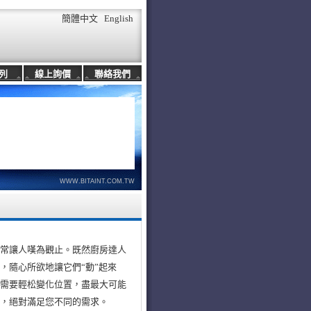
簡體中文
English
列
線上詢價
聯絡我們
WWW.BITAINT.COM.TW
常常讓人嘆為觀止。既然廚房達人
，隨心所欲地讓它們“動”起來
隨需要輕松變化位置，盡最大可能
，絕對滿足您不同的需求。