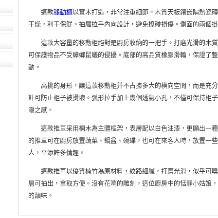
這款
移動櫃
以實木打造，非常注重細節。木質天板鑲嵌隔熱瓷磚
干燥，利于保鮮。抽屜拉手內向設計，避免擦碰損傷。側面的兩個
這款大容量的移動柜絕對是廚房收納的一把手。打磨光滑的木質
可保護物品不受蟑螂鼠蟻的侵擾。底部的高品質橡膠滑輪，保證了整
動。
高挑的身形，讓這款移動柜并不占據多大的橫向空間，而是充分
計可防止柜子被燙壞。弧形拉手加上幾個透氣小孔，不僅可保持柜
潑之感。
這款推車采用桐木為主體框架，表層配以白色油漆，更顯出一種
的推車可在廚房放置蔬菜、鍋盆、碗碟，也可在來客人時，放置一
人，平添許多情趣。
這款推車以優質楠竹為原材料，紋路細膩，打磨光滑，似乎可嗅
層可抽出，拿取方便。沒有花哨的雕刻，這位廚房中的恬靜小姑娘
的韻味。