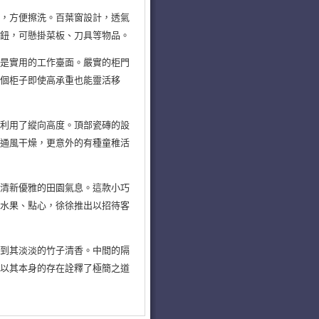
，方便擦洗。百葉窗設計，透氣
掛鈕，可懸掛菜板、刀具等物品。
是實用的工作臺面。嚴實的柜門
個柜子即使高承重也能靈活移
利用了縱向高度。頂部瓷磚的設
子通風干燥，更意外的有種童稚活
清新優雅的田園氣息。這款小巧
些水果、點心，徐徐推出以招待客
到其淡淡的竹子清香。中間的隔
，以其本身的存在詮釋了極簡之道